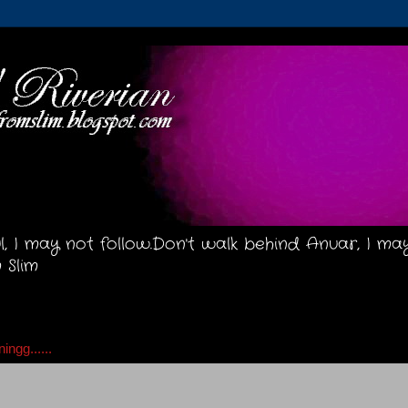
ul, I may not follow.Don't walk behind Anuar, I ma
 Slim
ingg......