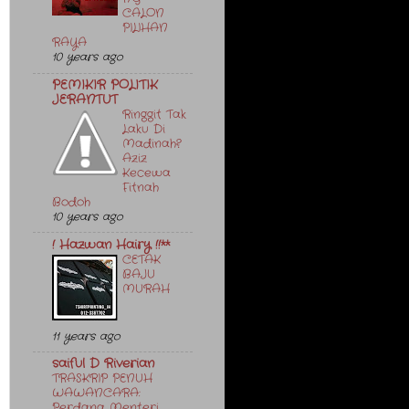
CALON
PILIHAN
RAYA
10 years ago
PEMIKIR POLITIK
JERANTUT
Ringgit Tak
Laku Di
Madinah?
Aziz
Kecewa
Fitnah
Bodoh
10 years ago
! Hazwan Hairy !!**
CETAK
BAJU
MURAH
11 years ago
saiful D Riverian
TRASKRIP PENUH
WAWANCARA:
Perdana Menteri