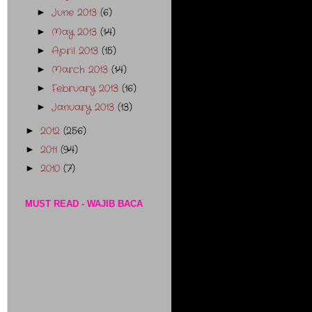
June 2013
(6)
►
May 2013
(14)
►
April 2013
(15)
►
March 2013
(14)
►
February 2013
(16)
►
January 2013
(13)
►
2012
(256)
►
2011
(94)
►
2010
(7)
►
MUST READ - WAJIB BACA