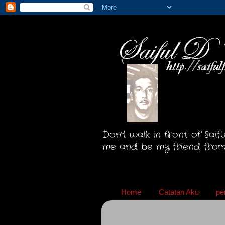
Don't walk in front of Saif
me and be my friend from
Home
Catatan Aku
pen