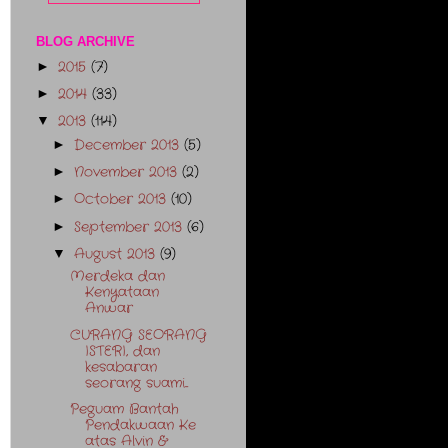
BLOG ARCHIVE
2015
(7)
►
2014
(33)
►
2013
(114)
▼
December 2013
(5)
►
November 2013
(2)
►
October 2013
(10)
►
September 2013
(6)
►
August 2013
(9)
▼
Merdeka dan
Kenyataan
Anwar
CURANG SEORANG
ISTERI, dan
kesabaran
seorang suami...
Peguam Bantah
Pendakwaan Ke
atas Alvin &