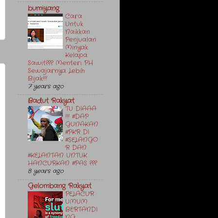
bumiyang
Cara
Untuk
Naikkan
Penjualan
Minyak
Kelapa
Sawit??? Menteri PH
Sewajarnya Lebih
Bijak!!!
7 years ago
Badut Rakyat
TU DIAAA
!!! #DAP
GUNAKAN
#PKR DI
#SELANGO
R DAN
#KELANTAN UNTUK
HANCURKAN #PAS ???
8 years ago
Gelombang Rakyat
PELACUR
UMUM
BERTANDI
NG