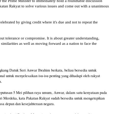
for the Prime Minister to immediately hold a roundtable discussion
katan Rakyat to solve various issues and come out with a unanimous
ebrated by giving credit where it's due and not to repeat the
bout tolerance or compromise. It is about greater understanding,
similarities as well as moving forward as a nation to face the
g Datuk Seri Anwar Ibrahim berkata, beliau bersedia untuk
al untuk menyelesaikan isu-isu penting yang dihadapi oleh rakyat
a.
putusan 5 Mei pilihan raya umum, Anwar, dalam satu kenyataan pada
i Merdeka, kata Pakatan Rakyat sudah bersedia untuk mengetepikan
sa depan dan kesejahteraan negara.