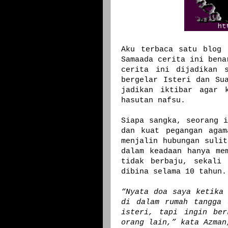
Aku terbaca satu blog 
Samaada cerita ini bena
cerita ini dijadikan s
bergelar Isteri dan Su
jadikan iktibar agar 
hasutan nafsu.
Siapa sangka, seorang i
dan kuat pegangan agam
menjalin
hubungan sulit
dalam keadaan hanya me
tidak berbaju, sekali 
dibina selama 10 tahun.
“Nyata doa saya ketika 
di dalam rumah tangga 
isteri, tapi ingin ber
orang lain,” kata Azman