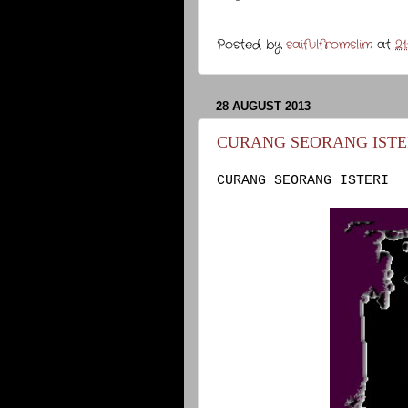
Posted by
saifulfromslim
at
21
28 AUGUST 2013
CURANG SEORANG ISTERI, d
CURANG SEORANG ISTERI