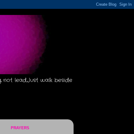
y not lead.Just walk beside
PRAYERS