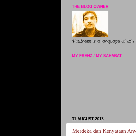
THE BLOG OWNER
“Kindness is a language which
MY FRENZ / MY SAHABAT
31 AUGUST 2013
Merdeka dan Kenyataan An