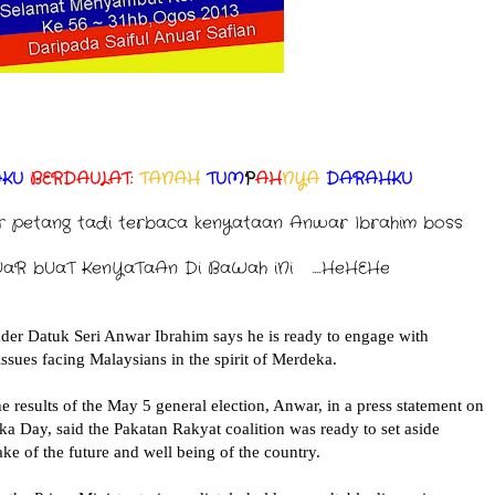
AKU
BERDAULAT:
TANAH
TUM
P
AH
NYA
DARAHKU
tar petang tadi terbaca kenyataan Anwar Ibrahim boss
R bUaT KenYaTaAn Di BaWah iNi ....HeHEHe
r Datuk Seri Anwar Ibrahim says he is ready to engage with
issues facing Malaysians in the spirit of Merdeka.
the results of the May 5 general election, Anwar, in a press statement on
a Day, said the Pakatan Rakyat coalition was ready to set aside
ake of the future and well being of the country.