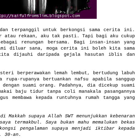
dan terpanggil untuk berkongsi sama cerita ini.
r atau rekaan, aku tak pasti. Tapi bagi aku cukup
ebagai renungan bersama. Bagi insan-insan yang
ami diluar sana, moga cerita ini boleh kita sama
kita dijauhi daripada gejala hasutan iblis dan
steri berperawakan lemah lembut, bertudung labuh
a rupa-rupanya bertuankan nafsu apabila sanggup
 dengan suami orang
. Padahnya, dia
dicekup suami
makai baju tidur tanpa coli
manakala pasangannya
gus membawa kepada runtuhnya rumah tangga yang
di Makkah supaya Allah SWT menunjukkan kebenaran
saya termakbul. Saya bukan mahu memalukan bekas
kongsi pengalaman supaya menjadi iktibar kepada
, 30-an.