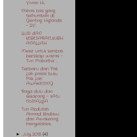
Vivian Hi...
Nahas bas yang
terhumban di
Genting Higlands
- 21/...
iLUSI dAN
kEBESARAN....sUBH
ANALLAH
Mesir untuk kembali
bersikap waras -
Tun Mahathir ...
Terbaru dari Pak
Lah pasal 'buku
Pak Lah'
AWAKENING
Raya dulu dan
sekarang - sAtu
NoStALgiA
Tun Abdullah
Ahmad Badawi
dan Awakening
menyalahka...
July 2013
(4)
►