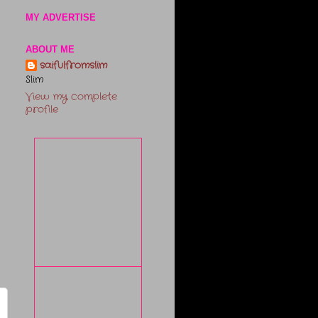
MY ADVERTISE
ABOUT ME
saifulfromslim
Slim
View my complete
profile