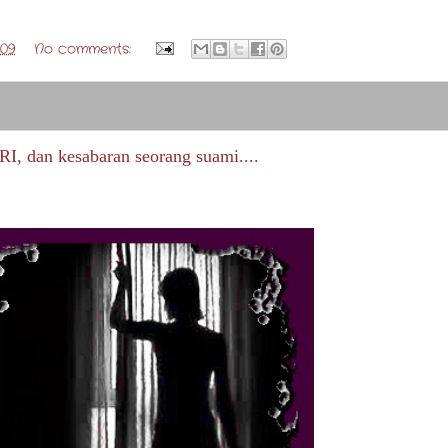
:09
No comments:
an kesabaran seorang suami....