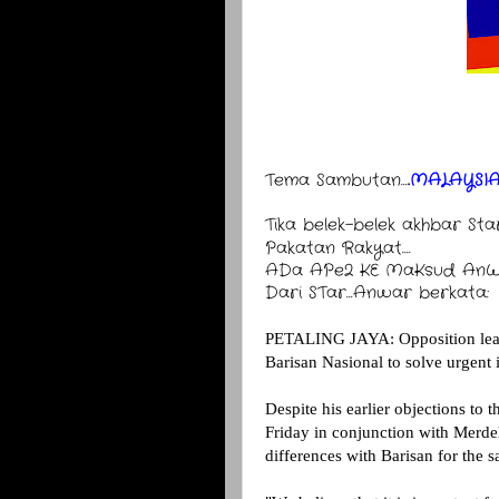
Tema Sambutan...
.
MALAYSI
Tika belek-belek akhbar S
Pakatan Rakyat....
ADa APe2 KE MaKsud AnWa
Dari STar...Anwar berkata:
PETALING JAYA: Opposition leade
Barisan Nasional to solve urgent 
Despite his earlier objections to 
Friday in conjunction with Merdek
differences with Barisan for the s